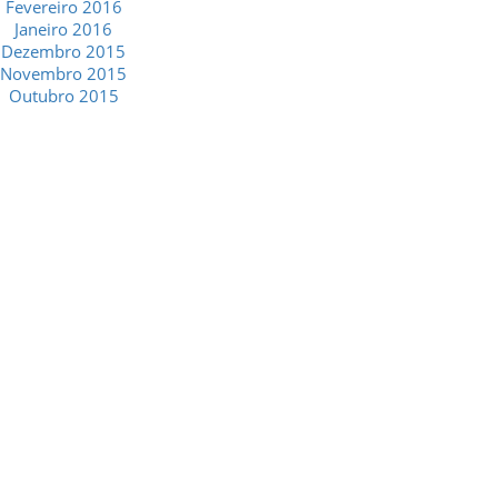
Fevereiro 2016
Janeiro 2016
Dezembro 2015
Novembro 2015
Outubro 2015
GESCRIAR
::: QUEM SOMOS
::: SERVIÇOS
::: INCENTIVOS
::: NOTÍCIAS
::: CONTACTOS
MÉDIA
::: PORTAL RH
::: RECRUTAMENTO
::: ORÇAMENTO GRATUITO
::: LINKS ÚTEIS
::: AGENDA FISCAL