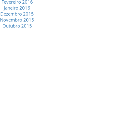
Fevereiro 2016
Janeiro 2016
Dezembro 2015
Novembro 2015
Outubro 2015
GESCRIAR
::: QUEM SOMOS
::: SERVIÇOS
::: INCENTIVOS
::: NOTÍCIAS
::: CONTACTOS
MÉDIA
::: PORTAL RH
::: RECRUTAMENTO
::: ORÇAMENTO GRATUITO
::: LINKS ÚTEIS
::: AGENDA FISCAL