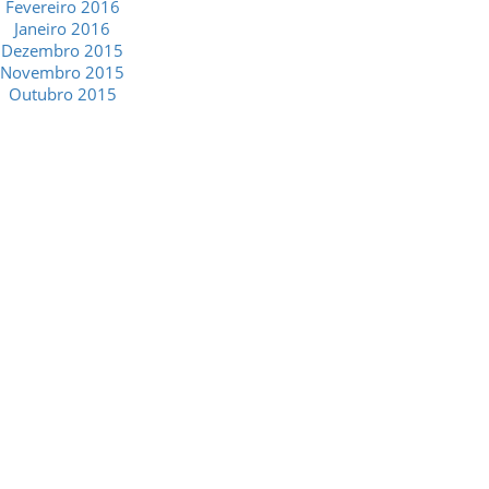
Fevereiro 2016
Janeiro 2016
Dezembro 2015
Novembro 2015
Outubro 2015
GESCRIAR
::: QUEM SOMOS
::: SERVIÇOS
::: INCENTIVOS
::: NOTÍCIAS
::: CONTACTOS
MÉDIA
::: PORTAL RH
::: RECRUTAMENTO
::: ORÇAMENTO GRATUITO
::: LINKS ÚTEIS
::: AGENDA FISCAL