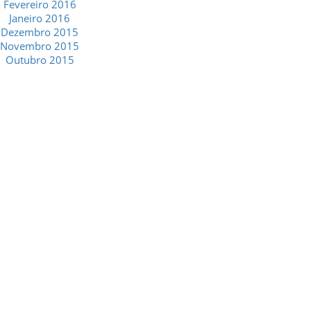
Fevereiro 2016
Janeiro 2016
Dezembro 2015
Novembro 2015
Outubro 2015
GESCRIAR
::: QUEM SOMOS
::: SERVIÇOS
::: INCENTIVOS
::: NOTÍCIAS
::: CONTACTOS
MÉDIA
::: PORTAL RH
::: RECRUTAMENTO
::: ORÇAMENTO GRATUITO
::: LINKS ÚTEIS
::: AGENDA FISCAL