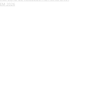
EM 2026
GESCRIAR
::: QUEM SOMOS
::: SERVIÇOS
::: INCENTIVOS
::: NOTÍCIAS
::: CONTACTOS
MÉDIA
::: PORTAL RH
::: RECRUTAMENTO