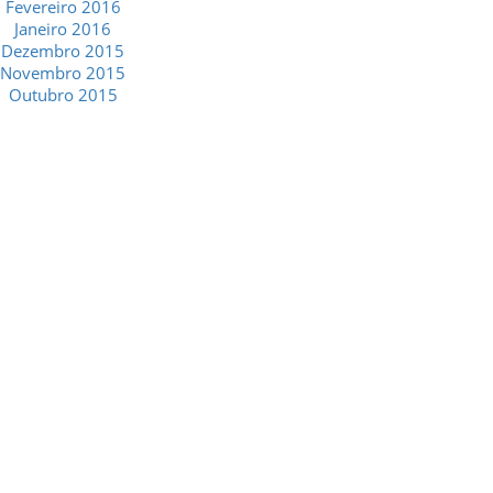
Fevereiro 2016
Janeiro 2016
Dezembro 2015
Novembro 2015
Outubro 2015
GESCRIAR
::: QUEM SOMOS
::: SERVIÇOS
::: INCENTIVOS
::: NOTÍCIAS
::: CONTACTOS
MÉDIA
::: PORTAL RH
::: RECRUTAMENTO
::: ORÇAMENTO GRATUITO
::: LINKS ÚTEIS
::: AGENDA FISCAL