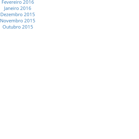
Fevereiro 2016
Janeiro 2016
Dezembro 2015
Novembro 2015
Outubro 2015
GESCRIAR
::: QUEM SOMOS
::: SERVIÇOS
::: INCENTIVOS
::: NOTÍCIAS
::: CONTACTOS
MÉDIA
::: PORTAL RH
::: RECRUTAMENTO
::: ORÇAMENTO GRATUITO
::: LINKS ÚTEIS
::: AGENDA FISCAL