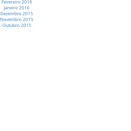
Fevereiro 2016
Janeiro 2016
Dezembro 2015
Novembro 2015
Outubro 2015
GESCRIAR
::: QUEM SOMOS
::: SERVIÇOS
::: INCENTIVOS
::: NOTÍCIAS
::: CONTACTOS
MÉDIA
::: PORTAL RH
::: RECRUTAMENTO
::: ORÇAMENTO GRATUITO
::: LINKS ÚTEIS
::: AGENDA FISCAL