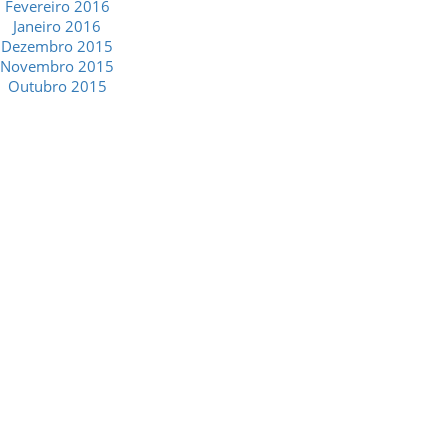
Fevereiro 2016
Janeiro 2016
Dezembro 2015
Novembro 2015
Outubro 2015
GESCRIAR
::: QUEM SOMOS
::: SERVIÇOS
::: INCENTIVOS
::: NOTÍCIAS
::: CONTACTOS
MÉDIA
::: PORTAL RH
::: RECRUTAMENTO
::: ORÇAMENTO GRATUITO
::: LINKS ÚTEIS
::: AGENDA FISCAL