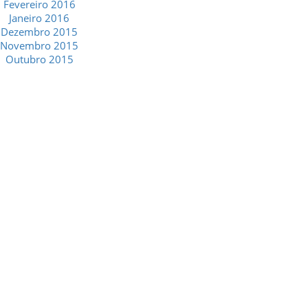
Fevereiro 2016
Janeiro 2016
Dezembro 2015
Novembro 2015
Outubro 2015
GESCRIAR
::: QUEM SOMOS
::: SERVIÇOS
::: INCENTIVOS
::: NOTÍCIAS
::: CONTACTOS
MÉDIA
::: PORTAL RH
::: RECRUTAMENTO
::: ORÇAMENTO GRATUITO
::: LINKS ÚTEIS
::: AGENDA FISCAL