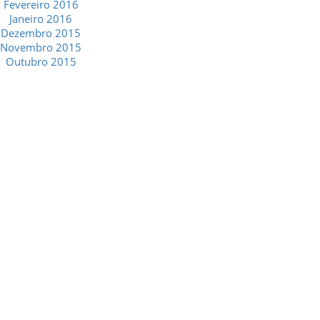
Fevereiro 2016
Janeiro 2016
Dezembro 2015
Novembro 2015
Outubro 2015
GESCRIAR
::: QUEM SOMOS
::: SERVIÇOS
::: INCENTIVOS
::: NOTÍCIAS
::: CONTACTOS
MÉDIA
::: PORTAL RH
::: RECRUTAMENTO
::: ORÇAMENTO GRATUITO
::: LINKS ÚTEIS
::: AGENDA FISCAL