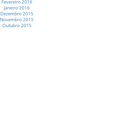
Fevereiro 2016
Janeiro 2016
Dezembro 2015
Novembro 2015
Outubro 2015
GESCRIAR
::: QUEM SOMOS
::: SERVIÇOS
::: INCENTIVOS
::: NOTÍCIAS
::: CONTACTOS
MÉDIA
::: PORTAL RH
::: RECRUTAMENTO
::: ORÇAMENTO GRATUITO
::: LINKS ÚTEIS
::: AGENDA FISCAL