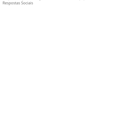
Respostas Sociais
GESCRIAR
::: QUEM SOMOS
::: SERVIÇOS
::: INCENTIVOS
::: NOTÍCIAS
::: CONTACTOS
MÉDIA
::: PORTAL RH
::: RECRUTAMENTO
::: ORÇAMENTO GRATUITO
::: LINKS ÚTEIS
::: AGENDA FISCAL