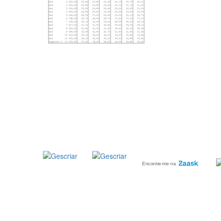
GESCRIAR
::: QUEM SOMOS
::: SERVIÇOS
::: INCENTIVOS
::: NOTÍCIAS
::: CONTACTOS