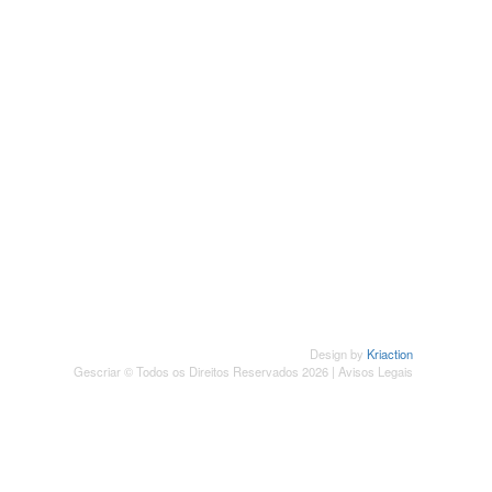
SUBSCREVER NEWSLETTER
Design by
Kriaction
Gescriar © Todos os Direitos Reservados 2026 |
Avisos Legais