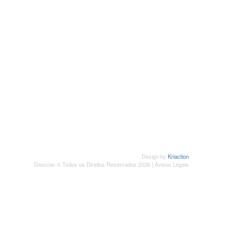
SUBSCREVER NEWSLETTER
Design by
Kriaction
Gescriar © Todos os Direitos Reservados 2026 |
Avisos Legais