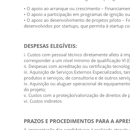
• O apoio ao arranque ou crescimento – Financiamen
• O apoio a participação em programas de ignição ou
• O apoio ao desenvolvimento de projetos piloto – F
desenvolvidos por startups, que permita à startup co
DESPESAS ELEGÍVEIS:
i. Custos com pessoal técnico diretamente afeto à i
corresponder a um nível mínimo de qualificação VI (Q
ii. Despesas com acreditação ou certificação tecnoló
iii. Aquisição de Serviços Externos Especializados, t
produtos e serviços, de consultoria e de outros servi
iv. Aquisição ou aluguer operacional de equipamento
do projeto;
v. Custos com a proteção/valorização de direitos de p
vi. Custos indiretos
PRAZOS E PROCEDIMENTOS PARA A APR
A apresentação das candidaturas é realizada através 