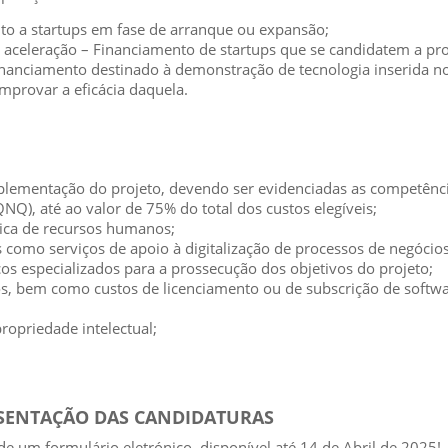
to a startups em fase de arranque ou expansão;
 aceleração – Financiamento de startups que se candidatem a pr
inanciamento destinado à demonstração de tecnologia inserida n
mprovar a eficácia daquela.
mplementação do projeto, devendo ser evidenciadas as competênci
NQ), até ao valor de 75% do total dos custos elegíveis;
gica de recursos humanos;
ais como serviços de apoio à digitalização de processos de negóci
ços especializados para a prossecução dos objetivos do projeto;
s, bem como custos de licenciamento ou de subscrição de softwa
ropriedade intelectual;
ESENTAÇÃO DAS CANDIDATURAS
de um formulário eletrónico, disponível até 14 de Abril de 2025!