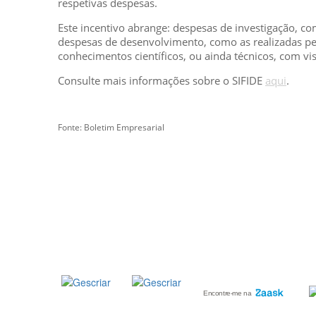
respetivas despesas.
Este incentivo abrange: despesas de investigação, com
despesas de desenvolvimento, como as realizadas pelo
conhecimentos científicos, ou ainda técnicos, com vi
Consulte mais informações sobre o SIFIDE
aqui
.
Fonte: Boletim Empresarial
GESCRIAR
::: QUEM SOMOS
::: SERVIÇOS
::: INCENTIVOS
::: NOTÍCIAS
::: CONTACTOS