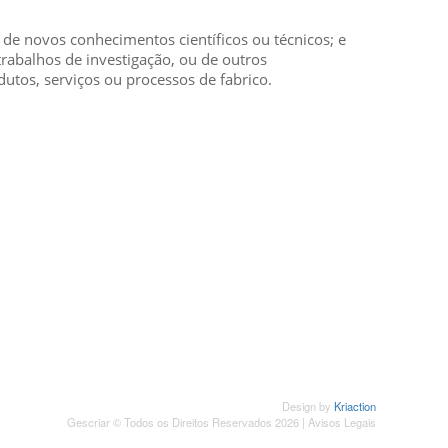
o de novos conhecimentos científicos ou técnicos; e
trabalhos de investigação, ou de outros
dutos, serviços ou processos de fabrico.
SUBSCREVER NEWSLETTER
Design by
Kriaction
Gescriar © Todos os Direitos Reservados 2026 |
Avisos Legais