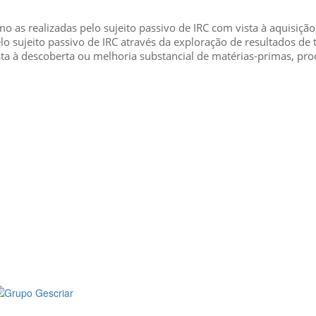
o as realizadas pelo sujeito passivo de IRC com vista à aquisiçã
 sujeito passivo de IRC através da exploração de resultados de 
sta à descoberta ou melhoria substancial de matérias-primas, pro
MÉDIA
::: PORTAL RH
::: RECRUTAMENTO
::: ORÇAMENTO GRATUITO
::: LINKS ÚTEIS
::: AGENDA FISCAL