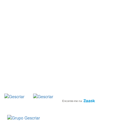
MÉDIA
::: PORTAL RH
::: RECRUTAMENTO
::: ORÇAMENTO GRATUITO
::: LINKS ÚTEIS
::: AGENDA FISCAL
SUBSCREVER
NEWSLETTER