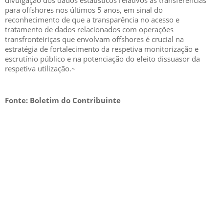
divulgação dos dados estatísticos relativos às transferências
para offshores nos últimos 5 anos, em sinal do
reconhecimento de que a transparência no acesso e
tratamento de dados relacionados com operações
transfronteiriças que envolvam offshores é crucial na
estratégia de fortalecimento da respetiva monitorização e
escrutínio público e na potenciação do efeito dissuasor da
respetiva utilização.~
Fonte: Boletim do Contribuinte
GESCRIAR
::: QUEM SOMOS
::: SERVIÇOS
::: INCENTIVOS
::: NOTÍCIAS
::: CONTACTOS