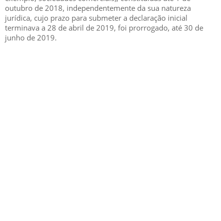
outubro de 2018, independentemente da sua natureza
jurídica, cujo prazo para submeter a declaração inicial
terminava a 28 de abril de 2019, foi prorrogado, até 30 de
junho de 2019.
GESCRIAR
::: QUEM SOMOS
::: SERVIÇOS
::: INCENTIVOS
::: NOTÍCIAS
::: CONTACTOS
MÉDIA
::: PORTAL RH
::: RECRUTAMENTO
::: ORÇAMENTO GRATUITO
::: LINKS ÚTEIS
::: AGENDA FISCAL