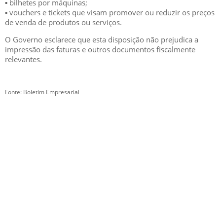
▪ bilhetes por máquinas;
▪ vouchers e tickets que visam promover ou reduzir os preços
de venda de produtos ou serviços.
O Governo esclarece que esta disposição não prejudica a
impressão das faturas e outros documentos fiscalmente
relevantes.
Fonte: Boletim Empresarial
GESCRIAR
::: QUEM SOMOS
::: SERVIÇOS
::: INCENTIVOS
::: NOTÍCIAS
::: CONTACTOS
MÉDIA