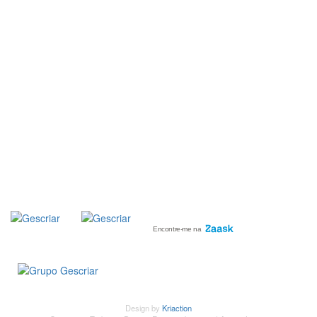
::: PORTAL RH
::: RECRUTAMENTO
::: ORÇAMENTO GRATUITO
::: LINKS ÚTEIS
::: AGENDA FISCAL
SUBSCREVER
NEWSLETTER
Design by
Kriaction