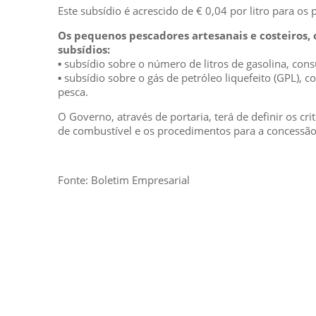
Este subsídio é acrescido de € 0,04 por litro para os 
Os pequenos pescadores artesanais e costeiros, 
subsídios:
▪ subsídio sobre o número de litros de gasolina, con
▪ subsídio sobre o gás de petróleo liquefeito (GPL),
pesca.
O Governo, através de portaria, terá de definir os 
de combustível e os procedimentos para a concessão 
Fonte: Boletim Empresarial
GESCRIAR
::: QUEM SOMOS
::: SERVIÇOS
::: INCENTIVOS
::: NOTÍCIAS
::: CONTACTOS