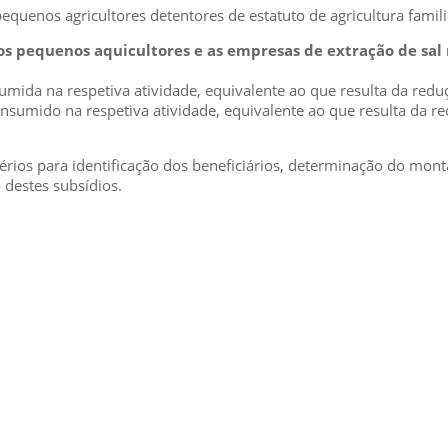
pequenos agricultores detentores de estatuto de agricultura famili
os pequenos aquicultores e as empresas de extração de sal
sumida na respetiva atividade, equivalente ao que resulta da red
 consumido na respetiva atividade, equivalente ao que resulta da 
critérios para identificação dos beneficiários, determinação do
destes subsídios.
MÉDIA
::: PORTAL RH
::: RECRUTAMENTO
::: ORÇAMENTO GRATUITO
::: LINKS ÚTEIS
::: AGENDA FISCAL