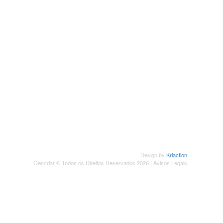
SUBSCREVER NEWSLETTER
Design by
Kriaction
Gescriar © Todos os Direitos Reservados 2026 |
Avisos Legais