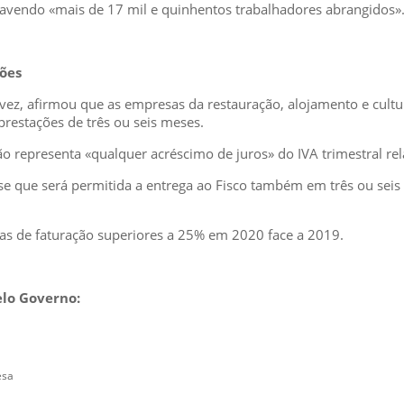
avendo «mais de 17 mil e quinhentos trabalhadores abrangidos»
ções
a vez, afirmou que as empresas da restauração, alojamento e cul
prestações de três ou seis meses.
representa «qualquer acréscimo de juros» do IVA trimestral rela
sse que será permitida a entrega ao Fisco também em três ou seis
as de faturação superiores a 25% em 2020 face a 2019.
elo Governo:
esa