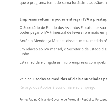
que o programa tem tido «uma fortíssima adesão», h
Empresas voltam a poder entregar IVA a presta
O Secretário de Estado dos Assuntos Fiscais, por su
poder pagar o IVA trimestral de fevereiro e maio em 
António Mendonça Mendes disse que esta medida não 
Em relação ao IVA mensal, o Secretário de Estado di
junho.
Esta medida é dirigida às micro empresas com quebr
Veja aqui
todas as medidas oficiais anunciadas p
Reforço dos Apoios à Economia e ao Emprego
Fonte: Página Oficial do Governo de Portugal – República Portugu