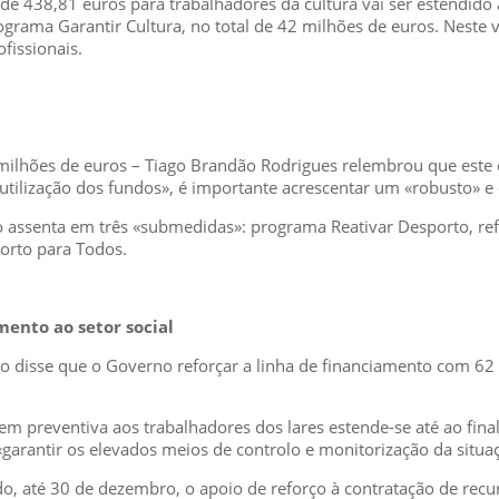
io de 438,81 euros para trabalhadores da cultura vai ser estendi
rograma Garantir Cultura, no total de 42 milhões de euros. Neste v
ofissionais.
milhões de euros – Tiago Brandão Rodrigues relembrou que este é
utilização dos fundos», é importante acrescentar um «robusto» e «
 assenta em três «submedidas»: programa Reativar Desporto, ref
orto para Todos.
mento ao setor social
o disse que o Governo reforçar a linha de financiamento com 62
em preventiva aos trabalhadores dos lares estende-se até ao fi
«garantir os elevados meios de controlo e monitorização da situaç
, até 30 de dezembro, o apoio de reforço à contratação de rec