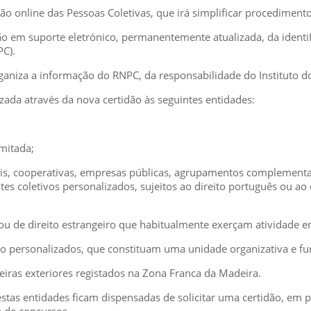
dão online das Pessoas Coletivas, que irá simplificar procediment
o em suporte eletrónico, permanentemente atualizada, da identifi
PC).
aniza a informação do RNPC, da responsabilidade do Instituto dos
zada através da nova certidão às seguintes entidades:
imitada;
ciais, cooperativas, empresas públicas, agrupamentos compleme
s coletivos personalizados, sujeitos ao direito português ou ao
 ou de direito estrangeiro que habitualmente exerçam atividade e
ão personalizados, que constituam uma unidade organizativa e fu
ceiras exteriores registados na Zona Franca da Madeira.
 estas entidades ficam dispensadas de solicitar uma certidão, em