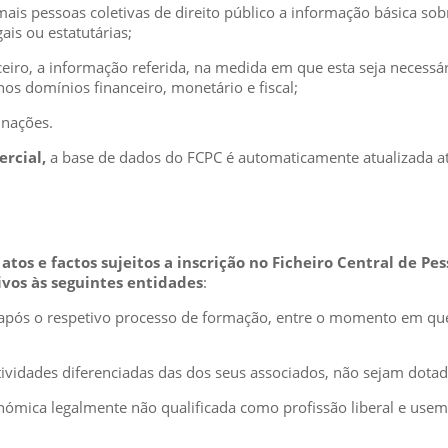
ais pessoas coletivas de direito público a informação básica so
ais ou estatutárias;
ceiro, a informação referida, na medida em que esta seja necessár
os domínios financeiro, monetário e fiscal;
inações.
ercial,
a base de dados do FCPC é automaticamente atualizada a
tos e factos sujeitos a inscrição no Ficheiro Central de Pe
vos às seguintes entidades
:
ica após o respetivo processo de formação, entre o momento em q
tividades diferenciadas das dos seus associados, não sejam dotad
onómica legalmente não qualificada como profissão liberal e use