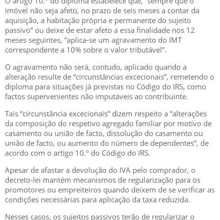
O artigo 10.º do diploma estabelece que, “sempre que o
imóvel não seja afeto, no prazo de seis meses a contar da
aquisição, a habitação própria e permanente do sujeito
passivo” ou deixe de estar afeto a essa finalidade nos 12
meses seguintes, “aplica-se um agravamento do IMT
correspondente a 10% sobre o valor tributável”.
O agravamento não será, contudo, aplicado quando a
alteração resulte de “circunstâncias excecionais”, remetendo o
diploma para situações já previstas no Código do IRS, como
factos supervenientes não imputáveis ao contribuinte.
Tais “circunstância excecionais” dizem respeito a “alterações
da composição do respetivo agregado familiar por motivo de
casamento ou união de facto, dissolução do casamento ou
união de facto, ou aumento do número de dependentes”, de
acordo com o artigo 10.º do Código do IRS.
Apesar de afastar a devolução do IVA pelo comprador, o
decreto-lei mantém mecanismos de regularização para os
promotores ou empreiteiros quando deixem de se verificar as
condições necessárias para aplicação da taxa reduzida.
Nesses casos, os sujeitos passivos terão de regularizar o