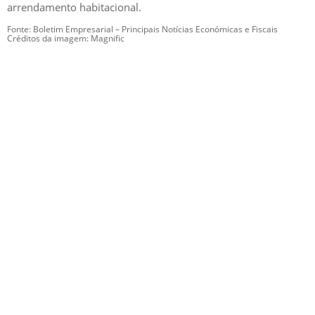
arrendamento habitacional.
Fonte: Boletim Empresarial – Principais Notícias Económicas e Fiscais
Créditos da imagem: Magnific
GESCRIAR
::: QUEM SOMOS
::: SERVIÇOS
::: INCENTIVOS
::: NOTÍCIAS
::: CONTACTOS
MÉDIA
::: PORTAL RH
::: RECRUTAMENTO
::: ORÇAMENTO GRATUITO
::: LINKS ÚTEIS
::: AGENDA FISCAL