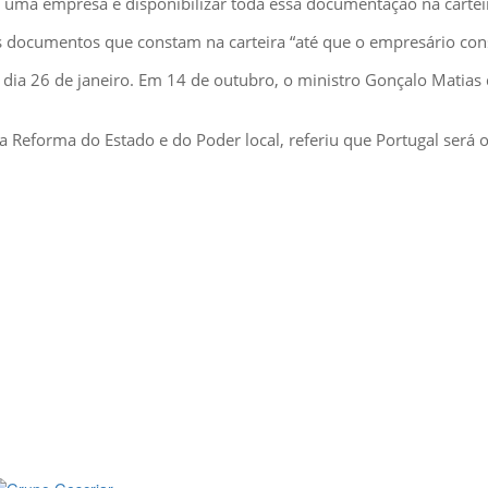
uma empresa e disponibilizar toda essa documentação na carteira
 documentos que constam na carteira “até que o empresário consiga
o dia 26 de janeiro. Em 14 de outubro, o ministro Gonçalo Matias 
Reforma do Estado e do Poder local, referiu que Portugal será o
MÉDIA
::: PORTAL RH
::: RECRUTAMENTO
::: ORÇAMENTO GRATUITO
::: LINKS ÚTEIS
::: AGENDA FISCAL