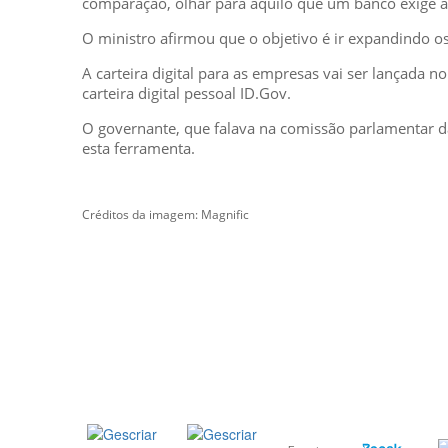
comparação, olhar para aquilo que um banco exige a 
O ministro afirmou que o objetivo é ir expandindo os
A carteira digital para as empresas vai ser lançada n
carteira digital pessoal ID.Gov.
O governante, que falava na comissão parlamentar da 
esta ferramenta.
Créditos da imagem: Magnific
GESCRIAR
::: QUEM SOMOS
::: SERVIÇOS
::: INCENTIVOS
::: NOTÍCIAS
::: CONTACTOS