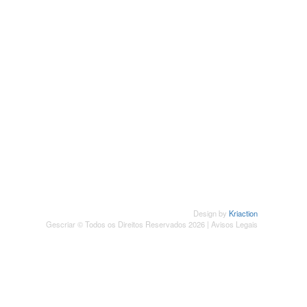
SUBSCREVER NEWSLETTER
Design by
Kriaction
Gescriar © Todos os Direitos Reservados 2026 |
Avisos Legais