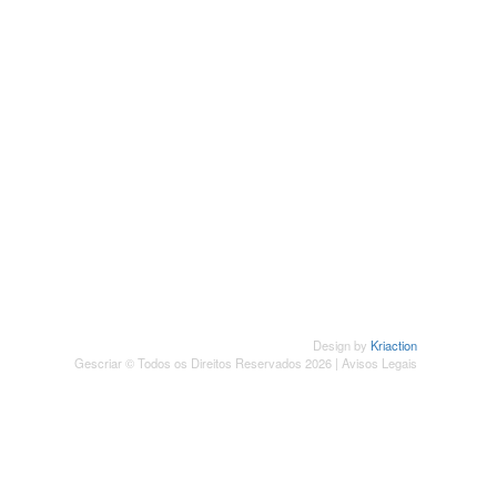
SUBSCREVER NEWSLETTER
Design by
Kriaction
Gescriar © Todos os Direitos Reservados 2026 |
Avisos Legais