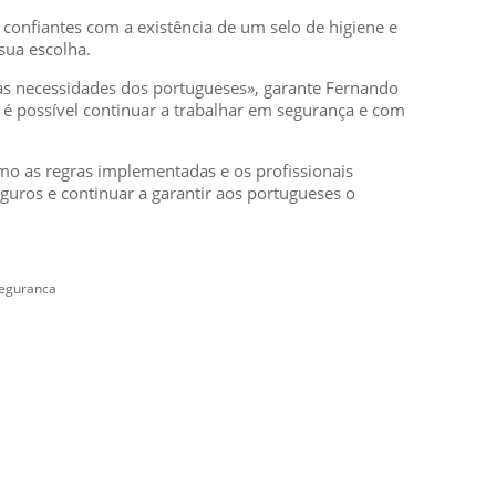
onfiantes com a existência de um selo de higiene e
sua escolha.
às necessidades dos portugueses», garante Fernando
e é possível continuar a trabalhar em segurança e com
omo as regras implementadas e os profissionais
uros e continuar a garantir aos portugueses o
seguranca
SUBSCREVER NEWSLETTER