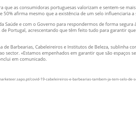
a que as consumidoras portuguesas valorizam e sentem-se mais c
de 50% afirma mesmo que a existência de um selo influenciaria a 
l da Saúde e com o Governo para respondermos de forma segura 
 de Portugal, acrescentando que têm feito tudo para garantir qu
a de Barbearias, Cabeleireiros e Institutos de Beleza, sublinha c
ao sector. «Estamos empenhados em garantir que são espaços seg
conclui em comunicado.
/marketeer.sapo.pt/covid-19-cabeleireiros-e-barbearias-tambem-ja-tem-selo-de-
MÉDIA
::: PORTAL RH
::: RECRUTAMENTO
::: ORÇAMENTO GRATUITO
::: LINKS ÚTEIS
::: AGENDA FISCAL