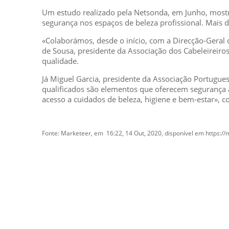
Um estudo realizado pela Netsonda, em Junho, mostr
segurança nos espaços de beleza profissional. Mais 
«Colaborámos, desde o início, com a Direcção-Gera
de Sousa, presidente da Associação dos Cabeleireiros
qualidade.
Já Miguel Garcia, presidente da Associação Portugues
qualificados são elementos que oferecem segurança 
acesso a cuidados de beleza, higiene e bem-estar», 
Fonte: Marketeer, em 16:22, 14 Out, 2020, disponível em https:/
GESCRIAR
::: QUEM SOMOS
::: SERVIÇOS
::: INCENTIVOS
::: NOTÍCIAS
::: CONTACTOS