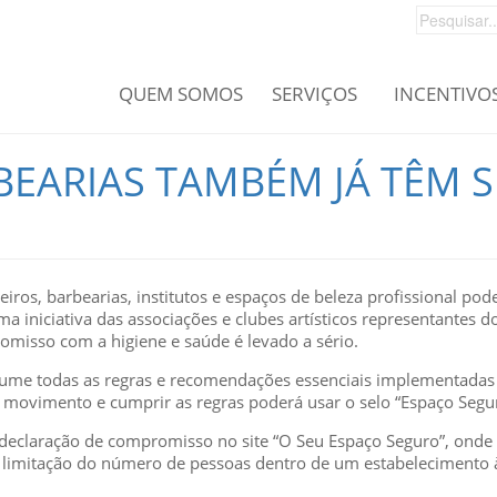
QUEM SOMOS
SERVIÇOS
INCENTIVO
RBEARIAS TAMBÉM JÁ TÊM 
eiros, barbearias, institutos e espaços de beleza profissional p
ma iniciativa das associações e clubes artísticos representantes d
misso com a higiene e saúde é levado a sério.
sume todas as regras e recomendações essenciais implementadas
 movimento e cumprir as regras poderá usar o selo “Espaço Seguro
a declaração de compromisso no site “O Seu Espaço Seguro”, ond
 limitação do número de pessoas dentro de um estabelecimento à 