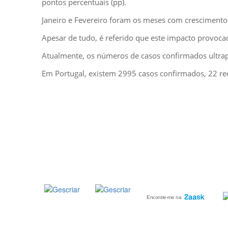
pontos percentuais (pp).
Janeiro e Fevereiro foram os meses com crescimento
Apesar de tudo, é referido que este impacto provocad
Atualmente, os números de casos confirmados ultrapas
Em Portugal, existem 2995 casos confirmados, 22 rec
GESCRIAR
::: QUEM SOMOS
::: SERVIÇOS
::: INCENTIVOS
::: NOTÍCIAS
::: CONTACTOS