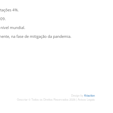
rtações 4%.
009.
 nível mundial.
mente, na fase de mitigação da pandemia.
SUBSCREVER NEWSLETTER
Design by
Kriaction
Gescriar © Todos os Direitos Reservados 2026 |
Avisos Legais