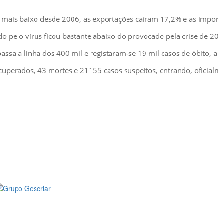
 mais baixo desde 2006, as exportações caíram 17,2% e as impo
o pelo vírus ficou bastante abaixo do provocado pela crise de 2
sa a linha dos 400 mil e registaram-se 19 mil casos de óbito, a
uperados, 43 mortes e 21155 casos suspeitos, entrando, oficial
MÉDIA
::: PORTAL RH
::: RECRUTAMENTO
::: ORÇAMENTO GRATUITO
::: LINKS ÚTEIS
::: AGENDA FISCAL