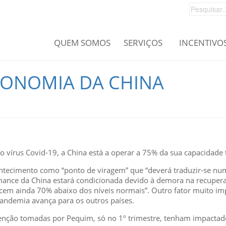
QUEM SOMOS
SERVIÇOS
INCENTIVO
CONOMIA DA CHINA
vírus Covid-19, a China está a operar a 75% da sua capacidade t
ntecimento como “ponto de viragem” que “deverá traduzir-se nu
ormance da China estará condicionada devido à demora na recuper
cem ainda 70% abaixo dos níveis normais”. Outro fator muito im
pandemia avança para os outros países.
ção tomadas por Pequim, só no 1º trimestre, tenham impactado