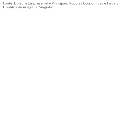
Fonte: Boletim Empresarial – Principais Notícias Económicas e Fiscais
Créditos da imagem: Magnific
GESCRIAR
::: QUEM SOMOS
::: SERVIÇOS
::: INCENTIVOS
::: NOTÍCIAS
::: CONTACTOS
MÉDIA
::: PORTAL RH
::: RECRUTAMENTO
::: ORÇAMENTO GRATUITO
::: LINKS ÚTEIS
::: AGENDA FISCAL
SUBSCREVER