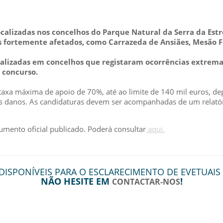
ocalizadas nos concelhos do Parque Natural da Serra da Estre
 fortemente afetados, como Carrazeda de Ansiães, Mesão Fri
calizadas em concelhos que registaram ocorrências extrem
e concurso.
taxa máxima de apoio de 70%, até ao limite de 140 mil euros, d
 danos. As candidaturas devem ser acompanhadas de um relatório
cumento oficial publicado. Poderá consultar
aqui.
ISPONÍVEIS PARA O ESCLARECIMENTO DE EVETUAIS
NÃO HESITE EM
!
CONTACTAR-NOS