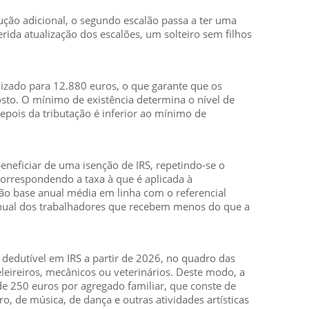
ução adicional, o segundo escalão passa a ter uma
rida atualização dos escalões, um solteiro sem filhos
izado para 12.880 euros, o que garante que os
osto. O mínimo de existência determina o nível de
pois da tributação é inferior ao mínimo de
neficiar de uma isenção de IRS, repetindo-se o
 correspondendo a taxa à que é aplicada à
ão base anual média em linha com o referencial
ual dos trabalhadores que recebem menos do que a
 dedutível em IRS a partir de 2026, no quadro das
eireiros, mecânicos ou veterinários. Deste modo, a
de 250 euros por agregado familiar, que conste de
o, de música, de dança e outras atividades artísticas