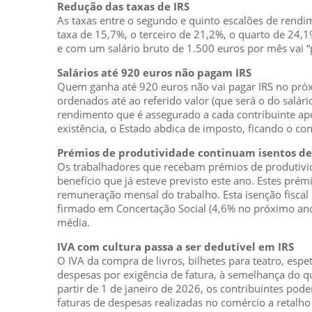
Redução das taxas de IRS
As taxas entre o segundo e quinto escalões de rendi
taxa de 15,7%, o terceiro de 21,2%, o quarto de 24,1%
e com um salário bruto de 1.500 euros por mês vai 
Salários até 920 euros não pagam IRS
Quem ganha até 920 euros não vai pagar IRS no próx
ordenados até ao referido valor (que será o do salár
rendimento que é assegurado a cada contribuinte apó
existência, o Estado abdica de imposto, ficando o con
Prémios de produtividade continuam isentos de
Os trabalhadores que recebam prémios de produtivida
benefício que já esteve previsto este ano. Estes pré
remuneração mensal do trabalho. Esta isenção fiscal
firmado em Concertação Social (4,6% no próximo a
média.
IVA com cultura passa a ser dedutível em IRS
O IVA da compra de livros, bilhetes para teatro, es
despesas por exigência de fatura, à semelhança do q
partir de 1 de janeiro de 2026, os contribuintes pod
faturas de despesas realizadas no comércio a retalho 