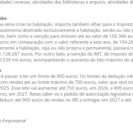
ividades conexas, atividades das bibliotecas e arquivo, atividade
sobe
séria crise na habitação, importa também olhar para o Imposto
o autónoma destinado exclusivamente a habitação, sendo ou não 
to, bem como a isenção para imóveis até ao valor de 106.346 eu
ros em comparação com o valor referente a este ano, de 104.261 
vamente a habitação, seja ou não própria e permanente, passará n
 1.128.287 euros. Por outro lado, a isenção do IMT, de imposto 
330.539 mil euros, acompanhando o aumento do teto máximo do q
s
 passar a ter um limite de 900 euros. Os limites da dedução i
om rendas até ao limite máximo de 700 euros, valor que será tid
025. Esse teto vai aumentar até 750 euros, em 2026, e 800 euro
os, em 2027. Resta saber se o pedido de autorização legislativ
 deduzir até 900 euros de rendas no IRS a entregar em 2027 e até
im Empresarial