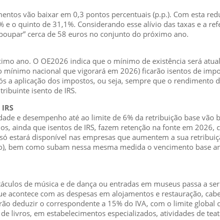
mentos vão baixar em 0,3 pontos percentuais (p.p.). Com esta red
 e o quinto de 31,1%. Considerando esse alívio das taxas e a refe
“poupar” cerca de 58 euros no conjunto do próximo ano.
imo ano. O OE2026 indica que o mínimo de existência será atual
io mínimo nacional que vigorará em 2026) ficarão isentos de imp
s a aplicação dos impostos, ou seja, sempre que o rendimento de
tribuinte isento de IRS.
 IRS
de e desempenho até ao limite de 6% da retribuição base vão be
mios, ainda que isentos de IRS, fazem retenção na fonte em 2026,
 só estará disponível nas empresas que aumentem a sua retribuiç
no), bem como subam nessa mesma medida o vencimento base an
petáculos de música e de dança ou entradas em museus passa a ser
ue acontece com as despesas em alojamentos e restauração, cabel
erão deduzir o correspondente a 15% do IVA, com o limite global 
de livros, em estabelecimentos especializados, atividades de teatr