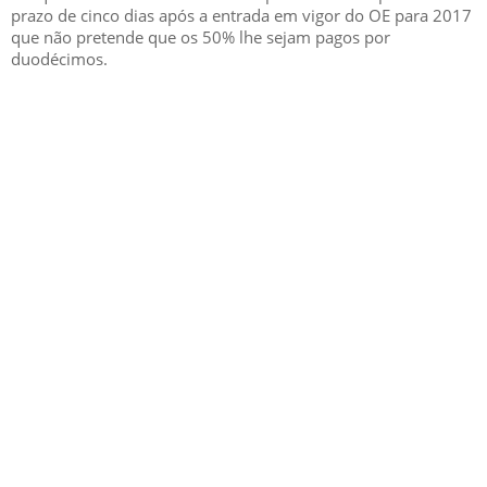
prazo de cinco dias após a entrada em vigor do OE para 2017
que não pretende que os 50% lhe sejam pagos por
duodécimos.
GESCRIAR
::: QUEM SOMOS
::: SERVIÇOS
::: INCENTIVOS
::: NOTÍCIAS
::: CONTACTOS
MÉDIA
::: PORTAL RH
::: RECRUTAMENTO
::: ORÇAMENTO GRATUITO
::: LINKS ÚTEIS
::: AGENDA FISCAL