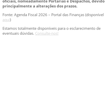
oficiais, nomeadamente Portarias e Despachos, devido
principalmente a alterações dos prazos.
Fonte: Agenda Fiscal 2026 – Portal das Finanças (disponível
aqui
)
Estamos totalmente disponíveis para o esclarecimento de
eventuais dúvidas.
Consulte-nos!
GESCRIAR
::: QUEM SOMOS
::: SERVIÇOS
::: INCENTIVOS
::: NOTÍCIAS
::: CONTACTOS
MÉDIA
::: PORTAL RH
::: RECRUTAMENTO