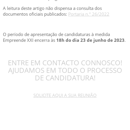
A leitura deste artigo não dispensa a consulta dos
documentos oficiais publicados:
Portaria n.º 26/2022
O período de apresentação de candidaturas à medida
Empreende XXI encerra às
18h do dia 23 de junho de 2023
.
ENTRE EM CONTACTO CONNOSCO!
AJUDAMOS EM TODO O PROCESSO
DE CANDIDATURA!
SOLICITE AQUI A SUA REUNIÃO
GESCRIAR
::: QUEM SOMOS
::: SERVIÇOS