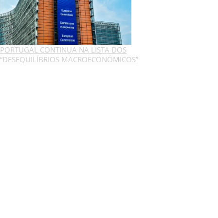
PORTUGAL CONTINUA NA LISTA DOS
“DESEQUILÍBRIOS MACROECONÓMICOS”
GESCRIAR
::: QUEM SOMOS
::: SERVIÇOS
::: INCENTIVOS
::: NOTÍCIAS
::: CONTACTOS
MÉDIA
::: PORTAL RH
::: RECRUTAMENTO
::: ORÇAMENTO GRATUITO