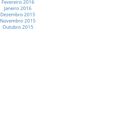
Fevereiro 2016
Janeiro 2016
Dezembro 2015
Novembro 2015
Outubro 2015
GESCRIAR
::: QUEM SOMOS
::: SERVIÇOS
::: INCENTIVOS
::: NOTÍCIAS
::: CONTACTOS
MÉDIA
::: PORTAL RH
::: RECRUTAMENTO
::: ORÇAMENTO GRATUITO
::: LINKS ÚTEIS
::: AGENDA FISCAL