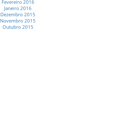
Fevereiro 2016
Janeiro 2016
Dezembro 2015
Novembro 2015
Outubro 2015
GESCRIAR
::: QUEM SOMOS
::: SERVIÇOS
::: INCENTIVOS
::: NOTÍCIAS
::: CONTACTOS
MÉDIA
::: PORTAL RH
::: RECRUTAMENTO
::: ORÇAMENTO GRATUITO
::: LINKS ÚTEIS
::: AGENDA FISCAL