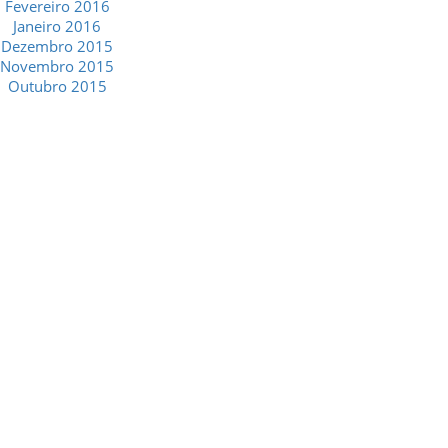
Fevereiro 2016
Janeiro 2016
Dezembro 2015
Novembro 2015
Outubro 2015
GESCRIAR
::: QUEM SOMOS
::: SERVIÇOS
::: INCENTIVOS
::: NOTÍCIAS
::: CONTACTOS
MÉDIA
::: PORTAL RH
::: RECRUTAMENTO
::: ORÇAMENTO GRATUITO
::: LINKS ÚTEIS
::: AGENDA FISCAL