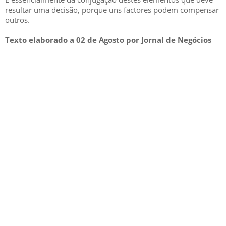
resultar uma decisão, porque uns factores podem compensar
outros.
Texto elaborado a 02 de Agosto por Jornal de Negócios
GESCRIAR
::: QUEM SOMOS
::: SERVIÇOS
::: INCENTIVOS
::: NOTÍCIAS
::: CONTACTOS
MÉDIA
::: PORTAL RH
::: RECRUTAMENTO
::: ORÇAMENTO GRATUITO
::: LINKS ÚTEIS
::: AGENDA FISCAL