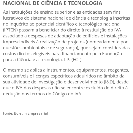
NACIONAL
DE
CIÊNCIA
E
TECNOLOGIA
As instituições de ensi
no superior e as entidades sem fins
lucrat
ivos do sistema nacional de ciência e tecnologia
inscritas
no inquérito ao potencial científico e tecnológico nacional
(IPTCN) passam a beneficiar do direito à restituição
do
IVA
associado
a
despesas
de
adaptação
d
e
edifícios
e
instalações
imprescindíveis
à
realização
de
projetos
(nomeadamente por
questões
ambientais e de segurança),
que sejam consideradas
custos diretos elegíveis para
financiamento pela Fundação
para a Ciência e a Tecnologia,
I.P. (FCT).
O mesmo s
e aplica a instrumentos, equipamentos, reag
entes,
consumíveis e licenças específicos adquiridos no âmbito
da
sua atividade de investigação e desenvolvimento (I&D), desde
que o IVA das despesas não se encontre excluído do
direito à
de
d
ução nos termos do Cód
igo do IVA.
Fonte: Boletim Empresarial
GESCRIAR