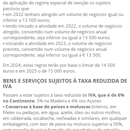
da aplicação do regime especial de isenção os sujeitos
passivos que:
▪
em 2022 tenham atingido um volume de n
egócios igual ou
inferior a 13
500 euros;
▪
tendo
inicia
do a atividade em 2022, o volume de negócios
atingido, convertido num volume de negócios anual
correspondente, seja inferior ou igual a 13
500 euros;
▪
iniciando
a
atividade
em
2023,
o
volume
de
negócios
previsto,
convertido
num
volume
de
negócios
anu
al
corr
espondente, seja inferior ou igual a € 13
500.
Em 2024, estas regras terão por base o limiar de 14 500
euros e em 2025 o de 15 000 euros.
BENS E SERVIÇOS SUJEITOS À TAXA REDUZIDA DE
IVA
Passam a estar sujeitos à taxa reduzida de
IVA, que é de 6%
no Conti
nente
, 5% na Madeira e 4% nos
Açores:
▪
Conservas
à base
de peixes e moluscos
(inteiros, em
filetes ou pedaços, em água, azeite, óleo ou outros molhos,
em caldeirada, escabeche, recheadas e similares, em qualquer
embalagem), com teor de peixe ou molusco supe
rior
a 50%,
com exceção do peixe fumado, do espadarte e
do esturjão,