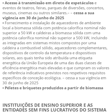
▪
Acesso à transmissão em direto de espetáculos
e
eventos de teatro
s, feiras, parques de diversões, concertos,
m
useus, cinemas ou outros similares.
–
–
cessa a sua
vigência em 30 de junho de 2025
▪
Fornecimento e instalação de aquecedores de ambiente
local a biomassa sólida com potência calorífica nominal não
superior
a
50
k
W
e
caldeiras
a
biomassa
sólida
com
uma
pot
ência
calorífica
nominal
não
superior
a 500
kW,
incluindo
as
integradas
em
sistemas
mistos
compostos
por
uma
caldeira
a
combustível
sólido,
aquecedores
complementares,
dispositivos de controlo da temperatura e dis
positivos
solares, aos quais tenha sido atr
ibuída uma
etiqueta
energética
da
União
Europeia
de
uma
das
duas
classes
de
eficiência
energética
mais
elevadas
e
que
cumpram os valores
de referência indicativos previstos nos respetivos requisitos
específicos de
conceção ecológica.
–
cessa a sua vigência
em
30 de junho de 2025
▪
Péletes e briquetes produzidos a partir de biomassa
INSTITUIÇÕES
DE
ENSINO
SUPERIOR
E
AS
ENTIDADES
SEM
FINS
LUCRATIVOS
DO
SISTEMA