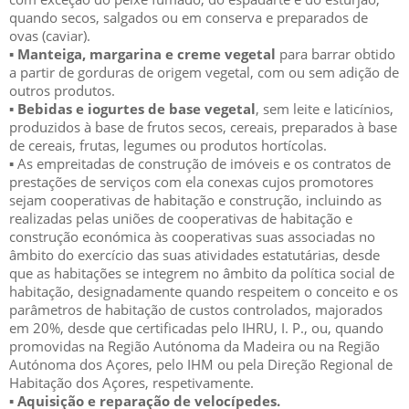
quando secos, salgados ou em conserva e
preparados de
ovas (caviar).
▪
Manteiga,
margarina e creme vegetal
para barrar obtido
a partir de gorduras de origem vegetal
, com ou
sem adição de
ou
tros produtos.
▪
Bebidas e iogurtes de
base vegetal
,
sem leite e laticínios,
produzidos à base de frutos secos, cereais, preparados
à base
de cereais, frutas, legumes ou produtos hortícolas.
▪
As
empreitadas
de
construção
de
imóveis
e
os
contratos
de
prestaçõe
s
de
serviços
com
ela
conexas
cujos
promotores
se
jam cooperativas de habitação e construção, incluindo as
realizadas pelas uniões de cooperativas de
habitação
e
construção
económica
às cooperativas suas associadas
no
âmbito do
exercício
das
suas atividades
estatutárias, desde
que as habitações se integre
m no âmbito da política social de
habitação, designadamente quando
respeitem
o
conceito
e
os
parâmetros
de
habitação
de
custos
controlados,
majorados
em
20%,
desde
que
certificadas
pelo
IHRU,
I.
P.,
ou,
quan
do
promovidas
na
Região
Autónoma
da
Madeira
ou
na
Região
Autónoma dos Açores, pelo IHM ou pela Direção Regional de
Habitação dos Açores, respetivamente.
▪
Aquisição
e reparação de velocípedes.