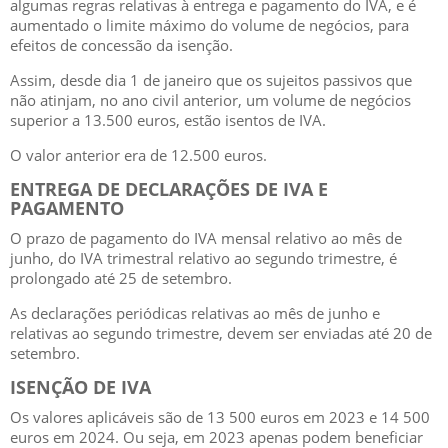
algumas regras relativas à entrega e
pagamento do IVA, e é
aumentado o limite máximo
do volume de negócios, para
efeitos de concessão
d
a
isenção.
Assim,
desde
dia
1
de
janeiro
que
os
s
ujeitos
passivos que
não atinjam, no ano civil anterior, um
volume de negócios
superior a 13.500 euros, estão
isentos de IVA.
O valor anterior era de 12.500 euros.
ENTREGA DE DECLARAÇÕES DE IVA E
PAGAMEN
T
O
O prazo de pagamento do IVA mensal relativo a
o m
ês de
junho, do IVA trimestral relativo ao segundo trimestre, é
prolongado até 25 de setembro.
As declarações periódicas relativas ao mês de junho e
relativas ao segundo trimestre, devem ser enviadas até
20 de
setembro.
ISENÇÃO DE IVA
Os valores apli
cávei
s são de 13 500 euros em 2023 e 14 500
euros em 2024. Ou seja, em 2023 apenas
podem beneficiar