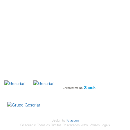
::: RECRUTAMENTO
::: ORÇAMENTO GRATUITO
::: LINKS ÚTEIS
::: AGENDA FISCAL
SUBSCREVER
NEWSLETTER
Design by
Kriaction
Gescriar © Todos os Direitos Reservados 2026 |
Avisos Legais