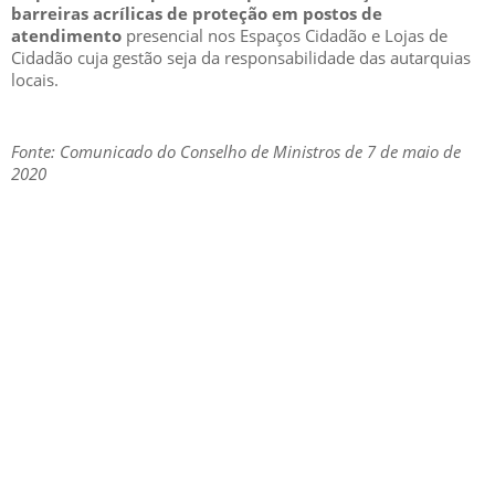
barreiras acrílicas de proteção em postos de
atendimento
presencial nos Espaços Cidadão e Lojas de
Cidadão cuja gestão seja da responsabilidade das autarquias
locais.
Fonte: Comunicado do Conselho de Ministros de 7 de maio de
2020
GESCRIAR
::: QUEM SOMOS
::: SERVIÇOS
::: INCENTIVOS
::: NOTÍCIAS
::: CONTACTOS
MÉDIA
::: PORTAL RH