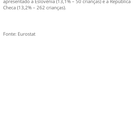
apresentado a Eslovénia (13,1% – 50 crianças) e a República
Checa (13,2% – 262 crianças).
Fonte: Eurostat
GESCRIAR
::: QUEM SOMOS
::: SERVIÇOS
::: INCENTIVOS
::: NOTÍCIAS
::: CONTACTOS
MÉDIA
::: PORTAL RH
::: RECRUTAMENTO
::: ORÇAMENTO GRATUITO