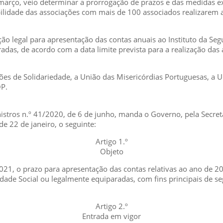
e março, veio determinar a prorrogação de prazos e das medidas 
bilidade das associações com mais de 100 associados realizarem 
o legal para apresentação das contas anuais ao Instituto da Seguran
adas, de acordo com a data limite prevista para a realização das
ões de Solidariedade, a União das Misericórdias Portuguesas, a 
P.
stros n.º 41/2020, de 6 de junho, manda o Governo, pela Secretár
 22 de janeiro, o seguinte:
Artigo 1.º
Objeto
21, o prazo para apresentação das contas relativas ao ano de 202
riedade Social ou legalmente equiparadas, com fins principais de s
Artigo 2.º
Entrada em vigor