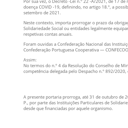
Por sua vez, o Decreto -Lei n.º 22 -A/2021, de 17 d
doença COVID -19, definindo, no artigo 18.º, a possi
setembro de 2021.
Neste contexto, importa prorrogar o prazo da obrigaçã
Solidariedade Social ou entidades legalmente equipar
respetivas contas anuais.
Foram ouvidas a Confederação Nacional das Instituiç
Confederação Portuguesa Cooperativa — CONFECOO
Assim:
No termos do n.º 4 da Resolução do Conselho de Mini
competência delegada pelo Despacho n.º 892/2020, de
A presente portaria prorroga, até 31 de outubro de 20
P., por parte das Instituições Particulares de Solida
desde que financiadas por aquele organismo.