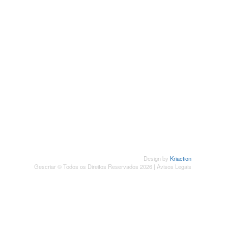
SUBSCREVER NEWSLETTER
Design by
Kriaction
Gescriar © Todos os Direitos Reservados 2026 |
Avisos Legais